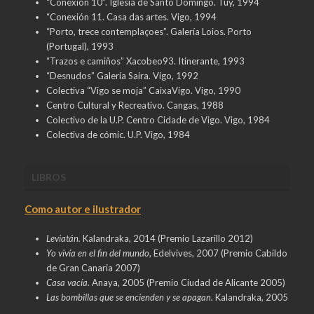
“Conexión 10”. Iglesia de Santo Domingo. Tuy, 1994
“Conexión 11. Casa das artes. Vigo, 1994
“Porto, trece contemplaçoes”. Galería Loios. Porto
(Portugal), 1993
“Trazos e camiños” Xacobeo93. Itinerante, 1993
“Desnudos” Galería Saira. Vigo, 1992
Colectiva “Vigo se moja” CaixaVigo. Vigo, 1990
Centro Cultural y Recreativo. Cangas, 1988
Colectivo de la U.P. Centro Cidade de Vigo. Vigo, 1984
Colectiva de cómic. U.P. Vigo, 1984
LIBROS
Como autor e ilustrador
Leviatán.
Kalandraka, 2014 (Premio Lazarillo 2012)
Yo vivía en el fin del mundo
, Edelvives, 2007 (Premio Cabildo
de Gran Canaria 2007)
Casa vacía.
Anaya, 2005 (Premio Ciudad de Alicante 2005)
Las bombillas que se encienden y se apagan.
Kalandraka, 2005