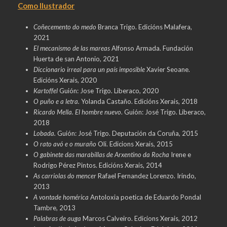
Como Ilustrador
Coñecemento do medo
Branca Trigo. Edicións Malafera,
2021
El mecanismo de las mareas
Alfonso Armada. Fundación
Huerta de san Antonio, 2021
Diccionario irreal para un país imposible
Xavier Seoane.
Edicións Xerais, 2020
Kartoffel
Guión: Jose Trigo. Liberaco, 2020
O puño e a letra.
Yolanda Castaño. Edicións Xerais, 2018
Ricardo Mella. El hombre nuevo
. Guión: José Trigo. Liberaco,
2018
Lobada.
Guión: José Trigo. Deputación da Coruña, 2015
O rato avó e o muraño
Oli. Edicions Xerais, 2015
O gabinete das marabillas de Arxentino da Rocha
Irene e
Rodrigo Pérez Pintos. Edicións Xerais, 2014
As carriolas do mencer
Rafael Fernandez Lorenzo. Irindo,
2013
A vontade homérica
Antoloxia poetica de Eduardo Pondal
Tambre, 2013
Palabras de auga
Marcos Calveiro. Edicions Xerais, 2012