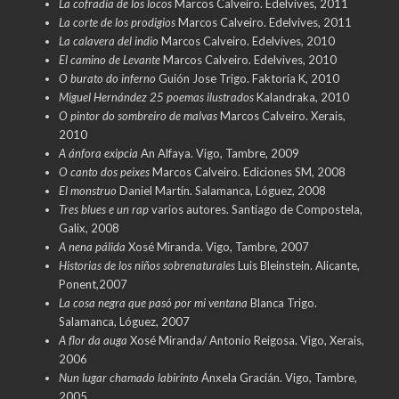
La cofradía de los locos
Marcos Calveiro. Edelvives, 2011
La corte de los prodigios
Marcos Calveiro. Edelvives, 2011
La calavera del indio
Marcos Calveiro. Edelvives, 2010
El camino de Levante
Marcos Calveiro. Edelvives, 2010
O burato do inferno
Guión Jose Trigo. Faktoría K, 2010
Miguel Hernández 25 poemas ilustrados
Kalandraka, 2010
O pintor do sombreiro de malvas
Marcos Calveiro. Xerais,
2010
A ánfora exipcia
An Alfaya. Vigo, Tambre, 2009
O canto dos peixes
Marcos Calveiro. Ediciones SM, 2008
El monstruo
Daniel Martín. Salamanca, Lóguez, 2008
Tres blues e un rap
varios autores. Santiago de Compostela,
Galix, 2008
A nena pálida
Xosé Miranda. Vigo, Tambre, 2007
Historias de los niños sobrenaturales
Luis Bleinstein. Alicante,
Ponent,2007
La cosa negra que pasó por mi ventana
Blanca Trigo.
Salamanca, Lóguez, 2007
A flor da auga
Xosé Miranda/ Antonio Reigosa. Vigo, Xerais,
2006
Nun lugar chamado labirinto
Ánxela Gracián. Vigo, Tambre,
2005