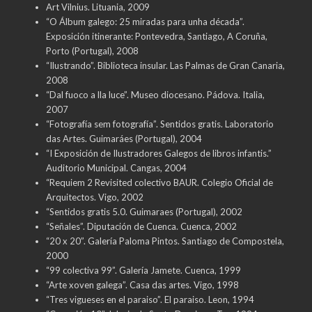
Art Vilnius. Lituania, 2009
“O Álbum galego: 25 miradas para unha década”.
Exposición itinerante: Pontevedra, Santiago, A Coruña,
Porto (Portugal), 2008
“Ilustrando”. Biblioteca insular. Las Palmas de Gran Canaria,
2008
“Dal fuoco a lla luce”. Museo diocesano. Pádova. Italia,
2007
“Fotografía sem fotografía”. Sentidos gratis. Laboratorio
das Artes. Guimaráes (Portugal), 2004
“I Exposición de Ilustradores Galegos de libros infantis.”
Auditorio Municipal. Cangas, 2004
“Requiem 2 Revisited colectivo BAUR. Colegio Oficial de
Arquitectos. Vigo, 2002
“Sentidos gratis 5.0. Guimaraes (Portugal), 2002
“Señales”. Diputación de Cuenca. Cuenca, 2002
“20 x 20”. Galería Paloma Pintos. Santiago de Compostela,
2000
“99 colectiva 99”. Galería Jamete. Cuenca, 1999
“Arte xoven galega”. Casa das artes. Vigo, 1998
“Tres vigueses en el paraiso”. El paraiso. Leon, 1994