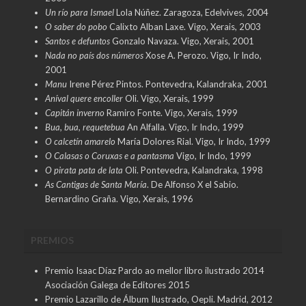
Un río para Ismael
Lola Núñez. Zaragoza, Edelvives, 2004
O saber do pobo
Calixto Alban Laxe. Vigo, Xerais, 2003
Santos e defuntos
Gonzalo Navaza. Vigo, Xerais, 2001
Nada no país dos números
Xose A. Perozo. Vigo, Ir Indo,
2001
Manu
Irene Pérez Pintos. Pontevedra, Kalandraka, 2001
Aníval quere encoller
Oli. Vigo, Xerais, 1999
Capitán inverno
Ramiro Fonte. Vigo, Xerais, 1999
Bua, bua, requetebua
An Alfalla. Vigo, Ir Indo, 1999
O calcetín amarelo
María Dolores Rial. Vigo, Ir Indo, 1999
O Calasas o Coruxas e a pantasma
Vigo, Ir Indo, 1999
O pirata pata de lata
Oli. Pontevedra, Kalandraka, 1998
As Cantigas de Santa María
. De Alfonso X el Sabio.
Bernardino Graña. Vigo, Xerais, 1996
PREMIOS
Premio Isaac Díaz Pardo ao mellor libro ilustrado 2014
Asociación Galega de Editores 2015
Premio Lazarillo de Álbum Ilustrado, Oepli. Madrid, 2012