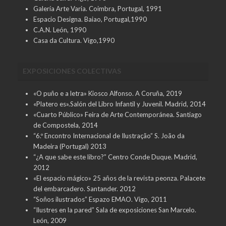
Galería Arte Varia. Coimbra, Portugal, 1991
Espacio Designa. Baiao, Portugal,1990
C.A.N. León, 1990
Casa da Cultura. Vigo,1990
EXPOSICIONES COLECTIVAS
«O puño e a letra» Kiosco Alfonso. A Coruña, 2019
«Platero es».Salón del Libro Infantil y Juvenil. Madrid, 2014
«Cuarto Público» Feira de Arte Contemporánea. Santiago
de Compostela, 2014
“6.º Encontro Internacional de Ilustração” S. João da
Madeira (Portugal) 2013
“¿A que sabe este libro?” Centro Conde Duque. Madrid,
2012
«El espacio mágico» 25 años de la revista peonza. Palacete
del embarcadero. Santander. 2012
“Soños ilustrados” Espazo EMAO. Vigo, 2011
“Ilustres en la pared” Sala de exposiciones San Marcelo.
León, 2009