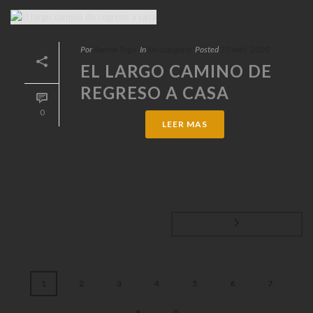
Por
Ramón Trigo
In
Sin categoría
Posted
23 abril, 2020
EL LARGO CAMINO DE
REGRESO A CASA
0
LEER MAS
1
2
3
4
5
6
7
8
9