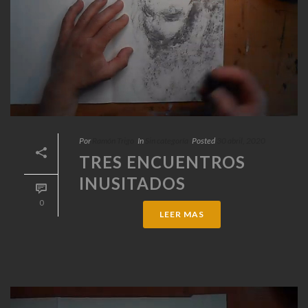
Por
Ramón Trigo
In
Sin categoría
Posted
30 abril, 2020
TRES ENCUENTROS
INUSITADOS
0
LEER MAS