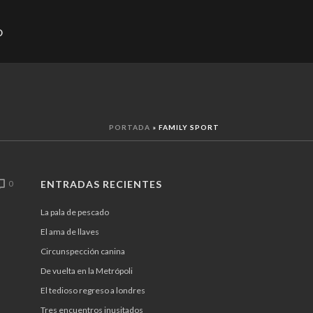
O
PORTADA
»
FAMILY SPORT
ENTRADAS RECIENTES
0
La pala de pescado
El ama de llaves
Circunspección canina
De vuelta en la Metrópoli
El tedioso regreso a londres
Tres encuentros inusitados