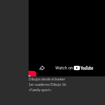
Dibujos desde el bunker
1er cuaderno/Dibujo 16
«Family sport»